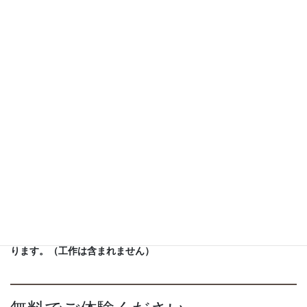
子供達の「やりたい」気持ちを引き出し、自信を持って挑戦する
心を育てるようなコミュニケーションで接します。
自分自身を含め、人それぞれ異なる個性を大切にできるような、
安全な居場所づくりを目指しております。
詳細
料金： 7,500円/月
日時：土曜日9:00amから50分間
頻度：月に3〜４回
推奨年齢：3〜10歳
※現在、金曜日17時から小学生クラス（月額7,000円）も空いてお
ります。（工作は含まれません）