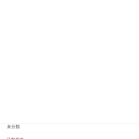
2026年5月27日
1日600円以上の勉強をする
2026年5月20日
カテゴリー
ビジネス英語
子供の英語
学習のヒント
文化の違い
未分類