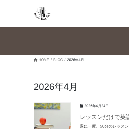
コ
ナ
ン
ビ
テ
ゲ
ン
ー
ツ
シ
へ
ョ
ス
ン
キ
に
ッ
移
HOME
BLOG
2026年4月
プ
動
2026年4月
2026年4月24日
レッスンだけで英
週に一度、50分のレッス