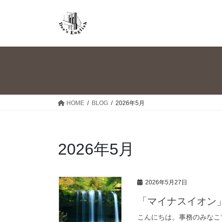
コ
ナ
ン
ビ
テ
ゲ
ン
ー
ツ
シ
へ
ョ
ス
ン
キ
に
ッ
移
HOME
BLOG
2026年5月
プ
動
2026年5月
2026年5月27日
「マイナスイオン
こんにちは。事務のみなこで